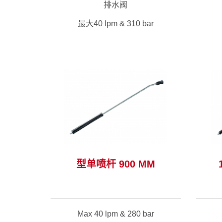
排水阀
最大40 lpm & 310 bar
件 >
观看适合这个系列的配件 >
型单喷杆 900 MM
Max 40 lpm & 280 bar