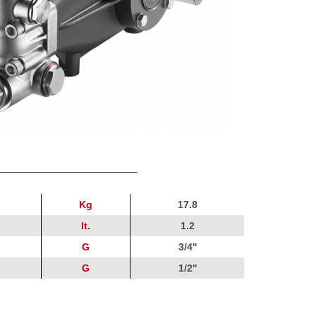
Kg
17.8
lt.
1.2
G
3/4''
G
1/2''