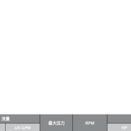
流量
最大压力
RPM
US GPM
HP